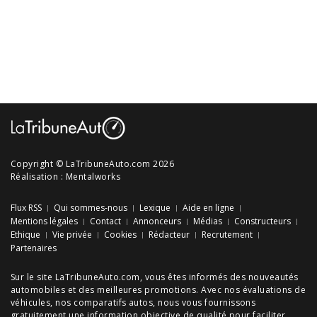
Copyright © LaTribuneAuto.com 2026
Réalisation :
Mentalworks
Flux RSS
Qui sommes-nous
Lexique
Aide en ligne
Mentions légales
Contact
Annonceurs
Médias
Constructeurs
Ethique
Vie privée
Cookies
Rédacteur
Recrutement
Partenaires
Sur le site LaTribuneAuto.com, vous êtes informés des
nouveautés
automobiles
et des meilleures
promotions
. Avec nos
évaluations de
véhicules
, nos
comparatifs autos
, nous vous fournissons
gratuitement une information objective de qualité pour faciliter