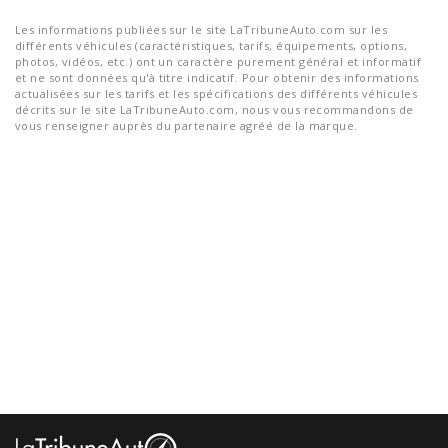
Les informations publiées sur le site LaTribuneAuto.com sur les
différents véhicules (caractéristiques, tarifs, équipements, options,
photos, vidéos, etc.) ont un caractère purement général et informatif
et ne sont données qu'à titre indicatif. Pour obtenir des informations
actualisées sur les tarifs et les spécifications des différents véhicules
décrits sur le site LaTribuneAuto.com, nous vous recommandons de
vous renseigner auprès du partenaire agréé de la marque.