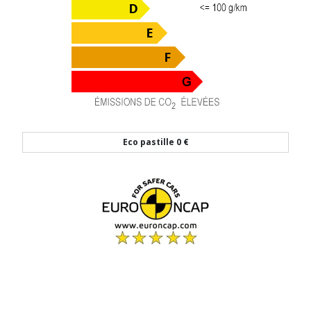
Eco pastille
0 €