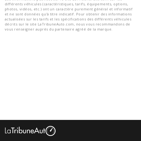
différents véhicules (caractéristiques, tarifs, équipements, options,
photos, vidéos, etc.) ont un caractère purement général et informatif
et ne sont données qu'à titre indicatif. Pour obtenir des informations
actualisées sur les tarifs et les spécifications des différents véhicules
décrits sur le site LaTribuneAuto.com, nous vous recommandons de
vous renseigner auprès du partenaire agréé de la marque.