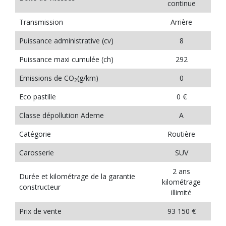
continue
Transmission
Arrière
Puissance administrative (cv)
8
Puissance maxi cumulée (ch)
292
Emissions de CO
(g/km)
0
2
Eco pastille
0 €
Classe dépollution Ademe
A
Catégorie
Routière
Carosserie
SUV
2 ans
Durée et kilométrage de la garantie
kilométrage
constructeur
illimité
Prix de vente
93 150 €