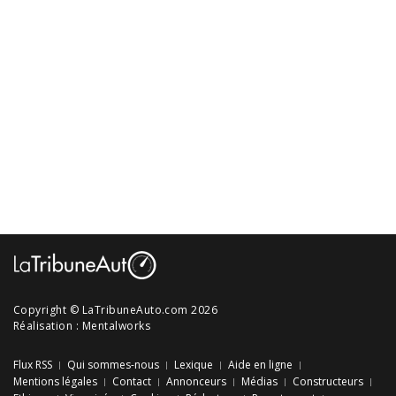
Copyright © LaTribuneAuto.com 2026
Réalisation :
Mentalworks
Flux RSS
Qui sommes-nous
Lexique
Aide en ligne
Mentions légales
Contact
Annonceurs
Médias
Constructeurs