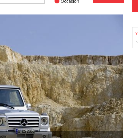
Occasion
V
S