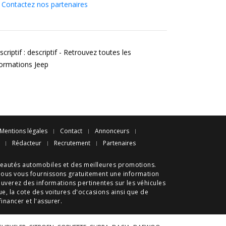
Contactez nos partenaires
criptif : descriptif - Retrouvez toutes les
formations Jeep
Mentions légales
Contact
Annonceurs
Rédacteur
Recrutement
Partenaires
eautés automobiles
et des meilleures
promotions
.
nous vous fournissons gratuitement une information
ouverez des informations pertinentes sur les véhicules
ue
, la cote des
voitures d'occasions
ainsi que de
 financer et l'assurer.