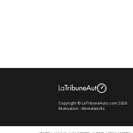
Copyright © LaTribuneAuto.com 2026
Réalisation :
Mentalworks