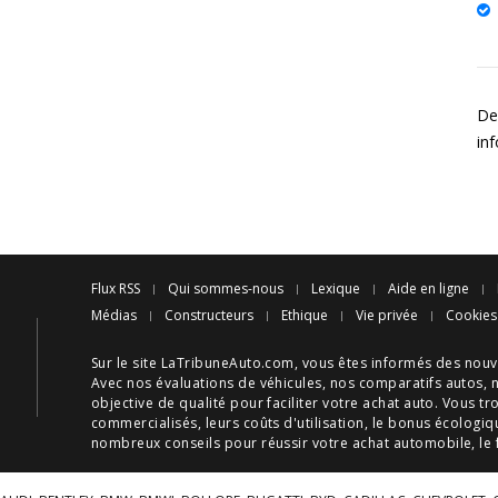
Des
in
Flux RSS
Qui sommes-nous
Lexique
Aide en ligne
Médias
Constructeurs
Ethique
Vie privée
Cookies
Sur le site LaTribuneAuto.com, vous êtes informés des
nouv
Avec nos
évaluations de véhicules
, nos
comparatifs autos
, 
objective de qualité pour faciliter votre
achat auto
. Vous tr
commercialisés, leurs
coûts d'utilisation
, le
bonus écologiq
nombreux
conseils
pour réussir votre
achat automobile
, le