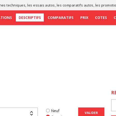
ches techniques
, les
essais autos
, les
comparatifs autos
, les
promoti
ATIONS
DESCRIPTIFS
COMPARATIFS
PRIX
COTES
R
Neuf
VALIDER