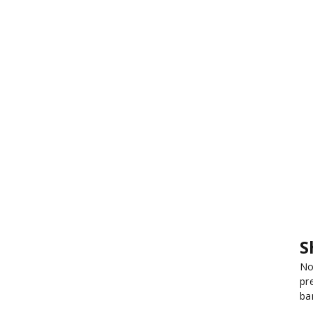
S
No
pr
ba