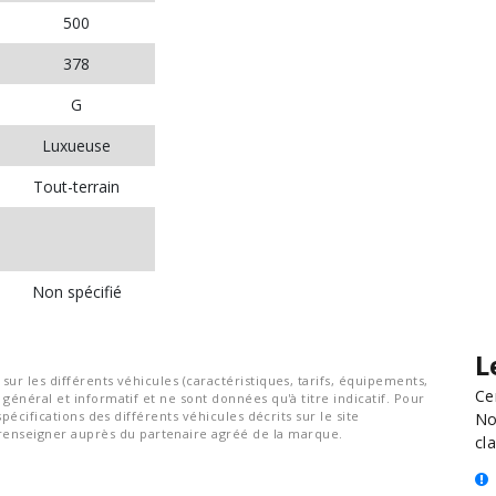
500
378
G
Luxueuse
Tout-terrain
Non spécifié
L
ur les différents véhicules (caractéristiques, tarifs, équipements,
Ce
général et informatif et ne sont données qu'à titre indicatif. Pour
spécifications des différents véhicules décrits sur le site
No
nseigner auprès du partenaire agréé de la marque.
cla