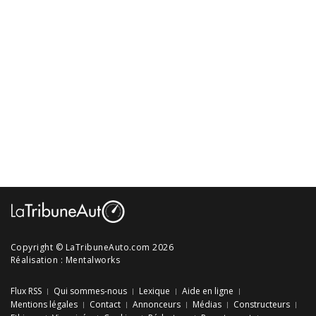
Copyright © LaTribuneAuto.com 2026
Réalisation :
Mentalworks
Flux RSS
Qui sommes-nous
Lexique
Aide en ligne
Mentions légales
Contact
Annonceurs
Médias
Constructeurs