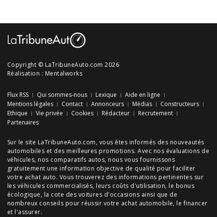
Copyright © LaTribuneAuto.com 2026
Réalisation :
Mentalworks
Flux RSS
Qui sommes-nous
Lexique
Aide en ligne
Mentions légales
Contact
Annonceurs
Médias
Constructeurs
Ethique
Vie privée
Cookies
Rédacteur
Recrutement
Partenaires
Sur le site LaTribuneAuto.com, vous êtes informés des
nouveautés
automobiles
et des meilleures
promotions
. Avec nos
évaluations de
véhicules
, nos
comparatifs autos
, nous vous fournissons
gratuitement une information objective de qualité pour faciliter
votre
achat auto
. Vous trouverez des informations pertinentes sur
les véhicules commercialisés, leurs
coûts d'utilisation
, le
bonus
écologique
, la cote des
voitures d'occasions
ainsi que de
nombreux
conseils
pour réussir votre
achat automobile
, le financer
et l'assurer.