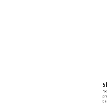
S
No
pr
ba