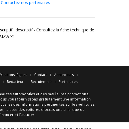
Contactez nos partenaires
criptif : descriptif - Consultez la fiche technique de
 BMW X1
Mentions légales
Contact
Annonceurs
Rédacteur
Recrutement
Partenaires
eautés automobiles
et des meilleures
promotions
.
nous vous fournissons gratuitement une information
ouverez des informations pertinentes sur les véhicules
ue
, la cote des
voitures d'occasions
ainsi que de
 financer et l'assurer.