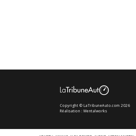
Copyright © LaTribuneAuto.com 2026
Réalisation :
Mentalworks