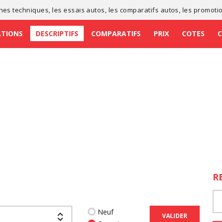
ches techniques
, les
essais autos
, les
comparatifs autos
, les
promoti
ATIONS
DESCRIPTIFS
COMPARATIFS
PRIX
COTES
R
Neuf
VALIDER