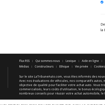
Des
la
Flux RSS
Qui sommes-nous
Lexique
Aide en ligne
Médias
Constructeurs
Ethique
Vie privée
Cookies
Sur le site LaTribuneAuto.com, vous êtes informés des
nouv
Avec nos
évaluations de véhicules
, nos
comparatifs autos
, 
objective de qualité pour faciliter votre
achat auto
. Vous tr
commercialisés, leurs
coûts d'utilisation
, le
bonus écologiq
nombreux
conseils
pour réussir votre
achat automobile
, le