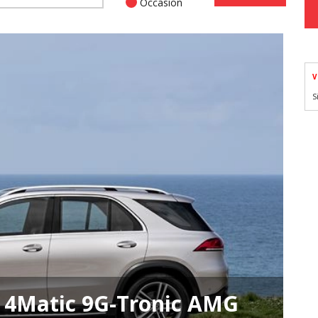
Occasion
V
S
 4Matic 9G-Tronic AMG