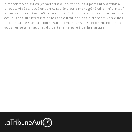
différents véhicules (caractéristiques, tarifs, équipements, options,
photos, vidéos, etc.) ont un caractère purement général et informatif
et ne sont données qu'à titre indicatif. Pour obtenir des informations
actualisées sur les tarifs et les spécifications des différents véhicules
décrits sur le site LaTribuneAuto.com, nous vous recommandons de
vous renseigner auprès du partenaire agréé de la marque.