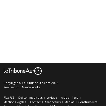
Copyright © LaTribuneAuto.com 2026
Réalisation :
Mentalworks
Flux RSS
Qui sommes-nous
Lexique
Aide en ligne
Mentions légales
Contact
Annonceurs
Médias
Constructeurs