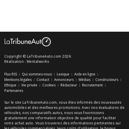
Copyright © LaTribuneAuto.com 2026
Réalisation :
Mentalworks
Flux RSS
Qui sommes-nous
Lexique
Aide en ligne
Mentions légales
Contact
Annonceurs
Médias
Constructeurs
Ethique
Vie privée
Cookies
Rédacteur
Recrutement
Partenaires
Sur le site LaTribuneAuto.com, vous êtes informés des
nouveautés
automobiles
et des meilleures
promotions
. Avec nos
évaluations de
véhicules
, nos
comparatifs autos
, nous vous fournissons
gratuitement une information objective de qualité pour faciliter
votre
achat auto
. Vous trouverez des informations pertinentes sur
les véhicules commercialisés, leurs
coûts d'utilisation
, le
bonus