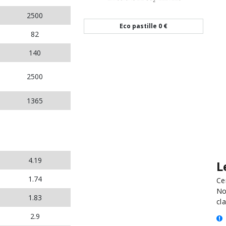
2500
Eco pastille
0 €
82
140
2500
1365
4.19
L
1.74
Ce
No
1.83
cla
2.9