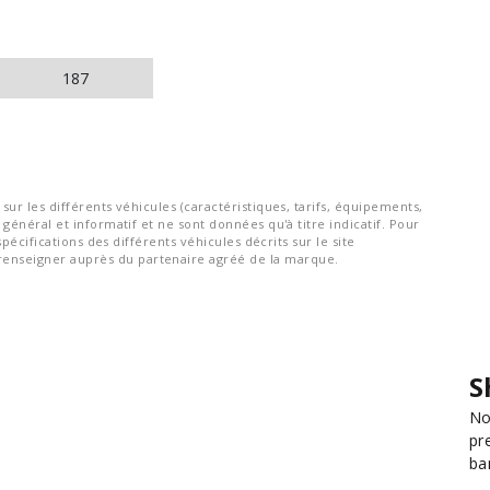
187
ur les différents véhicules (caractéristiques, tarifs, équipements,
général et informatif et ne sont données qu'à titre indicatif. Pour
spécifications des différents véhicules décrits sur le site
nseigner auprès du partenaire agréé de la marque.
S
No
pr
ba