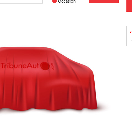
Occasion
V
S