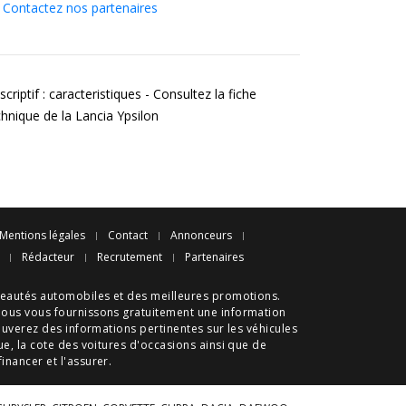
Contactez nos partenaires
criptif : caracteristiques - Consultez la fiche
chnique de la Lancia Ypsilon
Mentions légales
Contact
Annonceurs
Rédacteur
Recrutement
Partenaires
eautés automobiles
et des meilleures
promotions
.
nous vous fournissons gratuitement une information
ouverez des informations pertinentes sur les véhicules
ue
, la cote des
voitures d'occasions
ainsi que de
 financer et l'assurer.