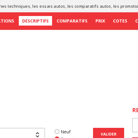
ches techniques
, les
essais autos
, les
comparatifs autos
, les
promoti
ATIONS
DESCRIPTIFS
COMPARATIFS
PRIX
COTES
R
Neuf
VALIDER