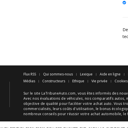
Des
te
Flux RSS
Qui sommes-nous
Lexique
Aide en ligne
Médias
Constructeurs
Ethique
Vie privée
Cookies
Sur le site LaTribuneAuto.com, vous êtes informés des
nouv
Avec nos
évaluations de véhicules
, nos
comparatifs autos
, 
objective de qualité pour faciliter votre
achat auto
. Vous tr
commercialisés, leurs
coûts d'utilisation
, le
bonus écologiq
nombreux
conseils
pour réussir votre
achat automobile
, le