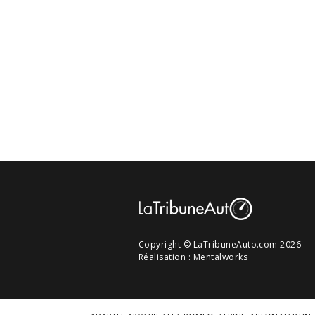
Copyright © LaTribuneAuto.com 2026
Réalisation :
Mentalworks