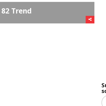
 82 Trend
S
s