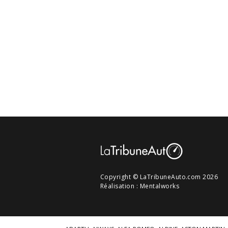
Copyright © LaTribuneAuto.com 2026
Réalisation :
Mentalworks