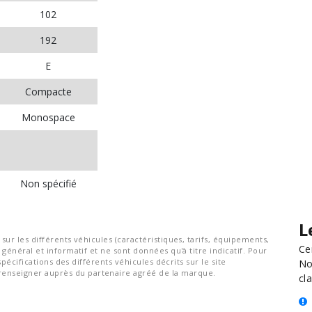
102
192
E
Compacte
Monospace
Non spécifié
L
ur les différents véhicules (caractéristiques, tarifs, équipements,
Ce
général et informatif et ne sont données qu'à titre indicatif. Pour
spécifications des différents véhicules décrits sur le site
No
nseigner auprès du partenaire agréé de la marque.
cla