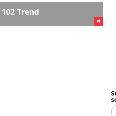
 102 Trend
S
s