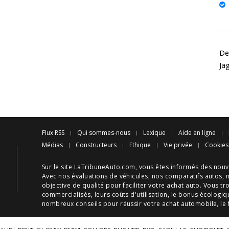
Des
Ja
Flux RSS
Qui sommes-nous
Lexique
Aide en ligne
Médias
Constructeurs
Ethique
Vie privée
Cookies
Sur le site LaTribuneAuto.com, vous êtes informés des
nouv
Avec nos
évaluations de véhicules
, nos
comparatifs autos
, 
objective de qualité pour faciliter votre
achat auto
. Vous tr
commercialisés, leurs
coûts d'utilisation
, le
bonus écologiq
nombreux
conseils
pour réussir votre
achat automobile
, le