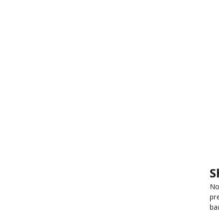
S
No
pr
ba