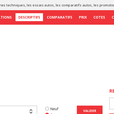
ches techniques
, les
essais autos
, les
comparatifs autos
, les
promoti
ATIONS
DESCRIPTIFS
COMPARATIFS
PRIX
COTES
R
Neuf
VALIDER