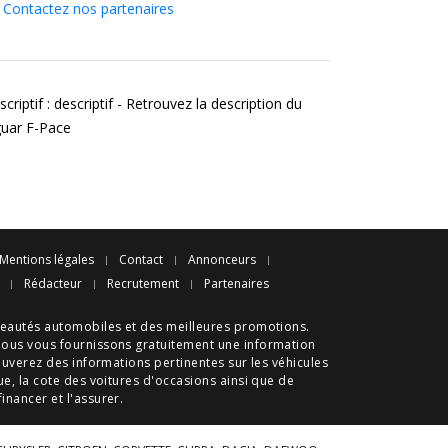
Contactez nos partenaires
criptif : descriptif - Retrouvez la description du
guar F-Pace
Mentions légales
Contact
Annonceurs
Rédacteur
Recrutement
Partenaires
eautés automobiles
et des meilleures
promotions
.
nous vous fournissons gratuitement une information
ouverez des informations pertinentes sur les véhicules
ue
, la cote des
voitures d'occasions
ainsi que de
 financer et l'assurer.