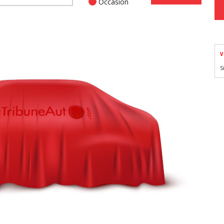
Occasion
V
S