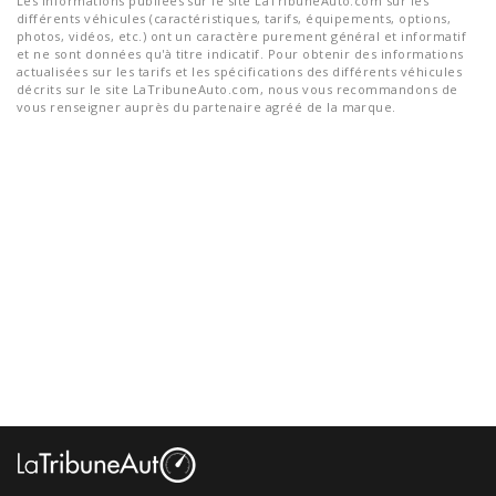
Les informations publiées sur le site LaTribuneAuto.com sur les
différents véhicules (caractéristiques, tarifs, équipements, options,
photos, vidéos, etc.) ont un caractère purement général et informatif
et ne sont données qu'à titre indicatif. Pour obtenir des informations
actualisées sur les tarifs et les spécifications des différents véhicules
décrits sur le site LaTribuneAuto.com, nous vous recommandons de
vous renseigner auprès du partenaire agréé de la marque.