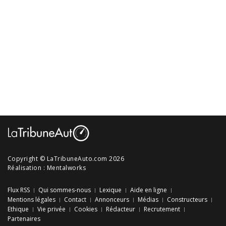
Copyright © LaTribuneAuto.com 2026
Réalisation :
Mentalworks
Flux RSS
Qui sommes-nous
Lexique
Aide en ligne
Mentions légales
Contact
Annonceurs
Médias
Constructeurs
Ethique
Vie privée
Cookies
Rédacteur
Recrutement
Partenaires