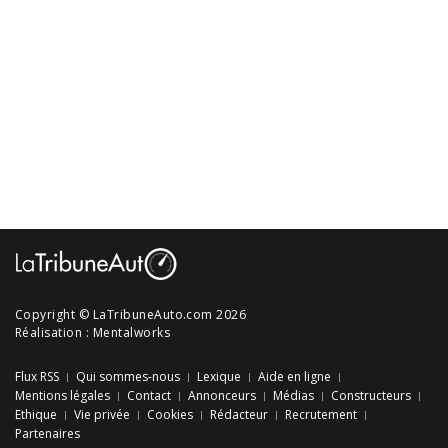
Copyright © LaTribuneAuto.com 2026
Réalisation :
Mentalworks
Flux RSS
Qui sommes-nous
Lexique
Aide en ligne
Mentions légales
Contact
Annonceurs
Médias
Constructeurs
Ethique
Vie privée
Cookies
Rédacteur
Recrutement
Partenaires