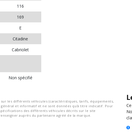
116
169
E
Citadine
Cabriolet
Non spécifié
L
ur les différents véhicules (caractéristiques, tarifs, équipements,
Ce
général et informatif et ne sont données qu'à titre indicatif. Pour
spécifications des différents véhicules décrits sur le site
No
nseigner auprès du partenaire agréé de la marque.
cla