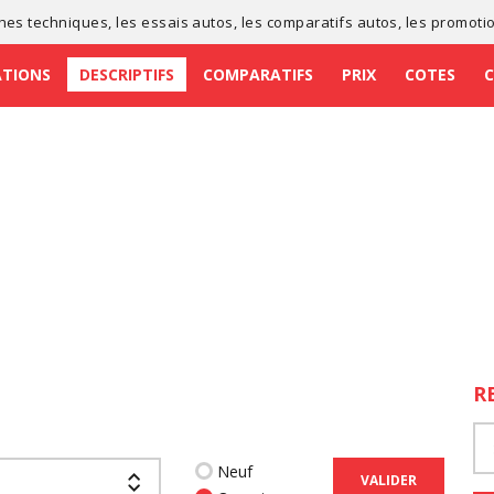
ches techniques
, les
essais autos
, les
comparatifs autos
, les
promoti
ATIONS
DESCRIPTIFS
COMPARATIFS
PRIX
COTES
R
Neuf
VALIDER