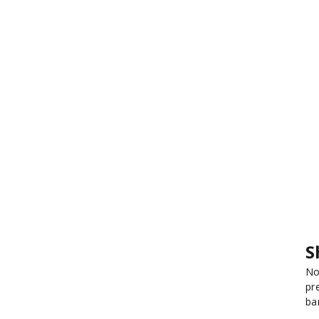
S
No
pr
ba