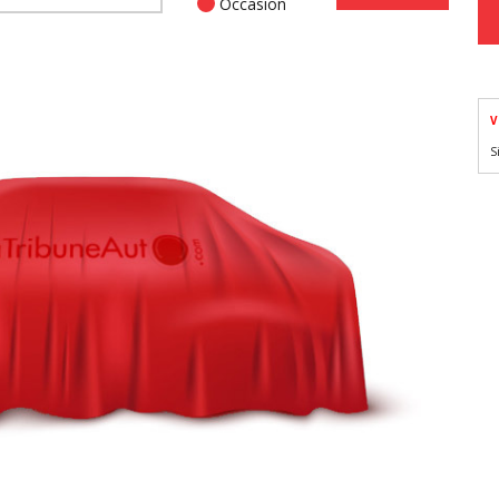
Occasion
V
S