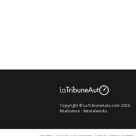
Copyright © LaTribuneAuto.com 2026
Réalisation :
Mentalworks