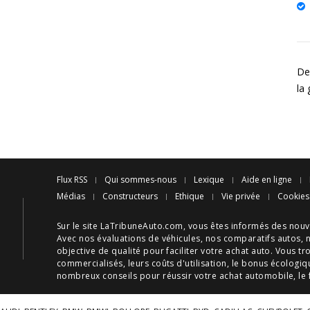
Des
la
Flux RSS
Qui sommes-nous
Lexique
Aide en ligne
Médias
Constructeurs
Ethique
Vie privée
Cookies
Sur le site LaTribuneAuto.com, vous êtes informés des
nouv
Avec nos
évaluations de véhicules
, nos
comparatifs autos
, 
objective de qualité pour faciliter votre
achat auto
. Vous tr
commercialisés, leurs
coûts d'utilisation
, le
bonus écologiq
nombreux
conseils
pour réussir votre
achat automobile
, le