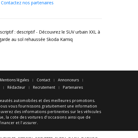
Contactez nos partenaires
criptif : descriptif - Découvrez le SUV urbain XXL à
 garde au sol rehaussée Skoda Kamiq
Mentions légales
Contact
Annonceurs
Rédacteur
Recrutement
Partenaires
eautés automobiles
et des meilleures
promotions
.
nous vous fournissons gratuitement une information
ouverez des informations pertinentes sur les véhicules
ue
, la cote des
voitures d'occasions
ainsi que de
 financer et l'assurer.