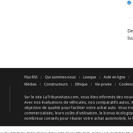
Des
Su
Flux RSS
Qui sommes-nous
Lexique
Aide en ligne
Médias
Constructeurs
Ethique
Vie privée
Cookies
Sur le site LaTribuneAuto.com, vous êtes informés des
nouv
Avec nos
évaluations de véhicules
, nos
comparatifs autos
, 
objective de qualité pour faciliter votre
achat auto
. Vous tr
commercialisés, leurs
coûts d'utilisation
, le
bonus écologiq
nombreux
conseils
pour réussir votre
achat automobile
, le