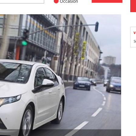
Occasion
V
S