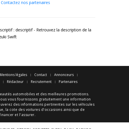
Contactez nos partenaires
criptif : descriptif - Retrouvez la description de la
zuki Swift
Mentions légales
Contact
Annonceurs
Rédacteur
Recrutement
Partenaires
eautés automobiles
et des meilleures
promotions
.
nous vous fournissons gratuitement une information
ouverez des informations pertinentes sur les véhicules
ue
, la cote des
voitures d'occasions
ainsi que de
 financer et l'assurer.