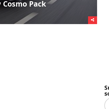
w Cosmo Pack
S
s