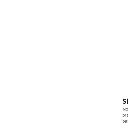
S
No
pr
ba