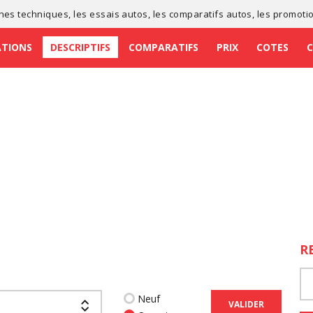
ches techniques
, les
essais autos
, les
comparatifs autos
, les
promoti
ATIONS
DESCRIPTIFS
COMPARATIFS
PRIX
COTES
R
Neuf
VALIDER
a