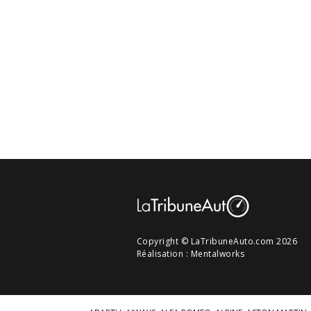
Copyright © LaTribuneAuto.com 2026
Réalisation :
Mentalworks