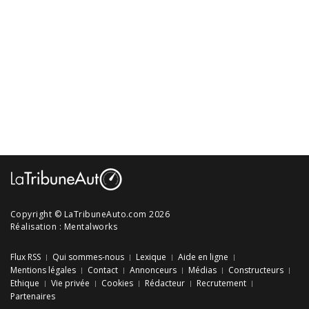
Copyright © LaTribuneAuto.com 2026
Réalisation :
Mentalworks
Flux RSS
Qui sommes-nous
Lexique
Aide en ligne
Mentions légales
Contact
Annonceurs
Médias
Constructeurs
Ethique
Vie privée
Cookies
Rédacteur
Recrutement
Partenaires