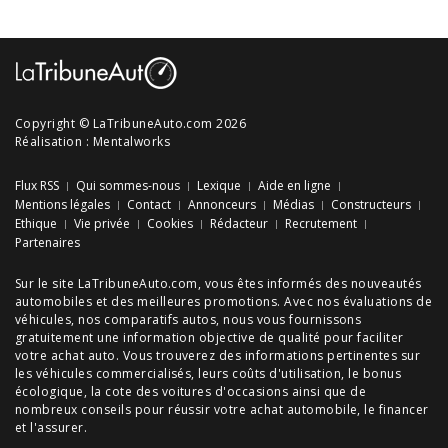
Copyright © LaTribuneAuto.com 2026
Réalisation :
Mentalworks
Flux RSS
Qui sommes-nous
Lexique
Aide en ligne
Mentions légales
Contact
Annonceurs
Médias
Constructeurs
Ethique
Vie privée
Cookies
Rédacteur
Recrutement
Partenaires
Sur le site LaTribuneAuto.com, vous êtes informés des
nouveautés
automobiles
et des meilleures
promotions
. Avec nos
évaluations de
véhicules
, nos
comparatifs autos
, nous vous fournissons
gratuitement une information objective de qualité pour faciliter
votre
achat auto
. Vous trouverez des informations pertinentes sur
les véhicules commercialisés, leurs
coûts d'utilisation
, le
bonus
écologique
, la cote des
voitures d'occasions
ainsi que de
nombreux
conseils
pour réussir votre
achat automobile
, le financer
et l'assurer.