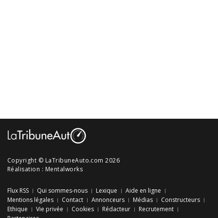
Copyright © LaTribuneAuto.com 2026
Réalisation :
Mentalworks
Flux RSS
Qui sommes-nous
Lexique
Aide en ligne
Mentions légales
Contact
Annonceurs
Médias
Constructeurs
Ethique
Vie privée
Cookies
Rédacteur
Recrutement