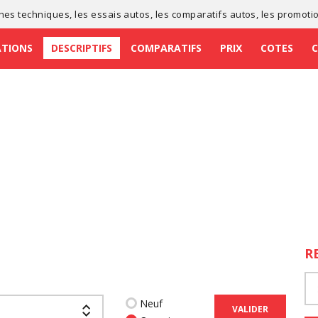
ches techniques
, les
essais autos
, les
comparatifs autos
, les
promoti
ATIONS
DESCRIPTIFS
COMPARATIFS
PRIX
COTES
R
Neuf
VALIDER