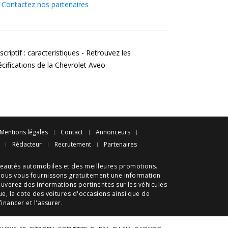
Contactez nos partenaires
criptif : caracteristiques - Retrouvez les
écifications de la Chevrolet Aveo
Mentions légales
Contact
Annonceurs
Rédacteur
Recrutement
Partenaires
eautés automobiles
et des meilleures
promotions
.
nous vous fournissons gratuitement une information
ouverez des informations pertinentes sur les véhicules
ue
, la cote des
voitures d'occasions
ainsi que de
 financer et l'assurer.