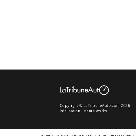
Copyright © LaTribuneAuto.com 2026
Réalisation :
Mentalworks