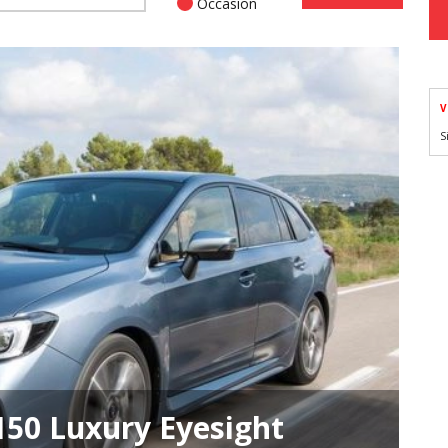
Occasion
V
S
150 Luxury Eyesight