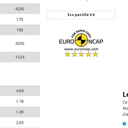
4200
Eco pastille
0 €
170
198
4200
1524
4.69
L
1.78
Ce
No
1.49
cla
2.65