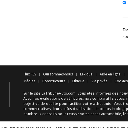
Des
sp
Flux RSS
Qui sommes-nous
Lexique
Aide en ligne
Médias
Constructeurs
Ethique
Vie privée
Cookies
Sur le site LaTribuneAuto.com, vous êtes informés des
nouv
Avec nos
évaluations de véhicules
, nos
comparatifs autos
, 
objective de qualité pour faciliter votre
achat auto
. Vous tr
commercialisés, leurs
coûts d'utilisation
, le
bonus écologiq
nombreux
conseils
pour réussir votre
achat automobile
, le