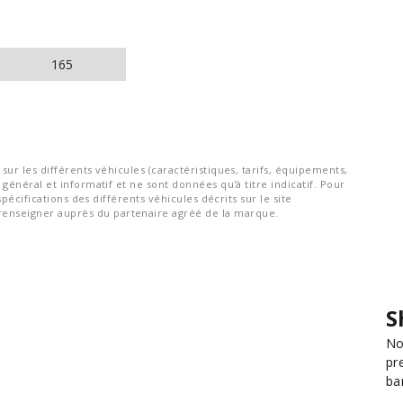
165
ur les différents véhicules (caractéristiques, tarifs, équipements,
général et informatif et ne sont données qu'à titre indicatif. Pour
spécifications des différents véhicules décrits sur le site
nseigner auprès du partenaire agréé de la marque.
S
No
pr
ba