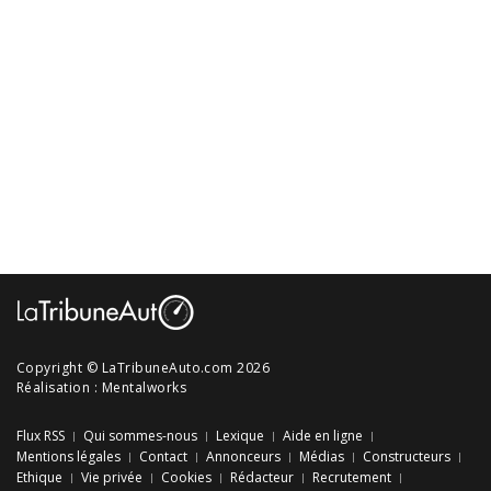
Copyright © LaTribuneAuto.com 2026
Réalisation :
Mentalworks
Flux RSS
Qui sommes-nous
Lexique
Aide en ligne
Mentions légales
Contact
Annonceurs
Médias
Constructeurs
Ethique
Vie privée
Cookies
Rédacteur
Recrutement