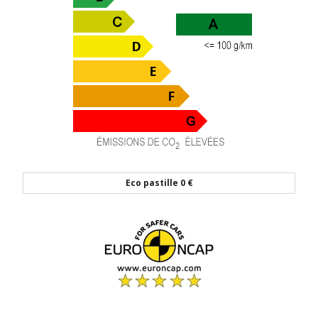
Eco pastille
0 €