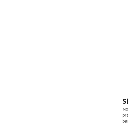
S
No
pr
ba