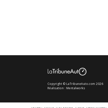
Copyright © LaTribuneAuto.com 2026
Réalisation :
Mentalworks