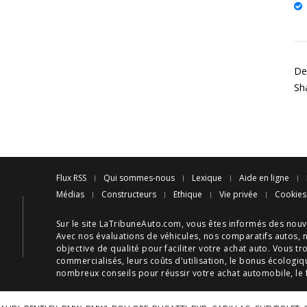
De
Sh
Flux RSS
Qui sommes-nous
Lexique
Aide en ligne
Médias
Constructeurs
Ethique
Vie privée
Cookies
Sur le site LaTribuneAuto.com, vous êtes informés des
nouv
Avec nos
évaluations de véhicules
, nos
comparatifs autos
, 
objective de qualité pour faciliter votre
achat auto
. Vous tr
commercialisés, leurs
coûts d'utilisation
, le
bonus écologiq
nombreux
conseils
pour réussir votre
achat automobile
, le