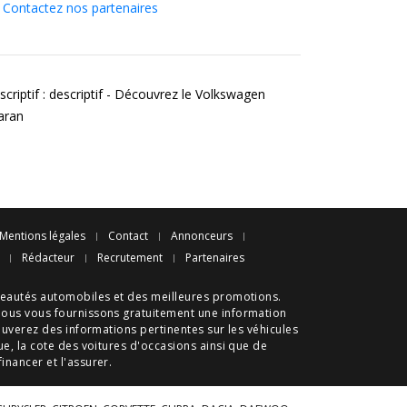
Contactez nos partenaires
scriptif : descriptif - Découvrez le Volkswagen
aran
Mentions légales
Contact
Annonceurs
Rédacteur
Recrutement
Partenaires
eautés automobiles
et des meilleures
promotions
.
nous vous fournissons gratuitement une information
ouverez des informations pertinentes sur les véhicules
ue
, la cote des
voitures d'occasions
ainsi que de
 financer et l'assurer.