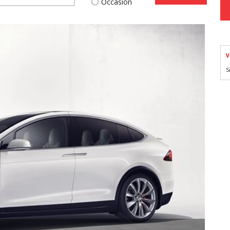
Occasion
V
S