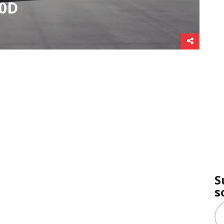
00D
S
s