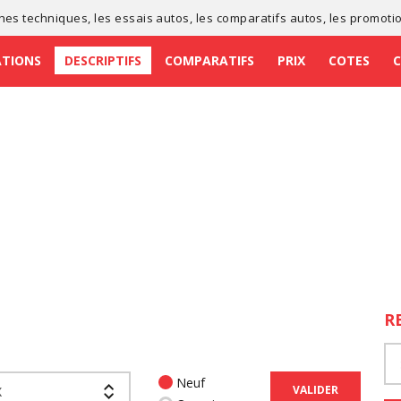
ches techniques
, les
essais autos
, les
comparatifs autos
, les
promoti
ATIONS
DESCRIPTIFS
COMPARATIFS
PRIX
COTES
R
Neuf
VALIDER
X