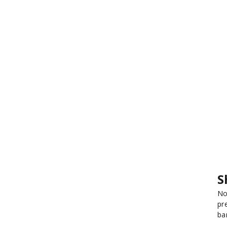
S
No
pr
ba