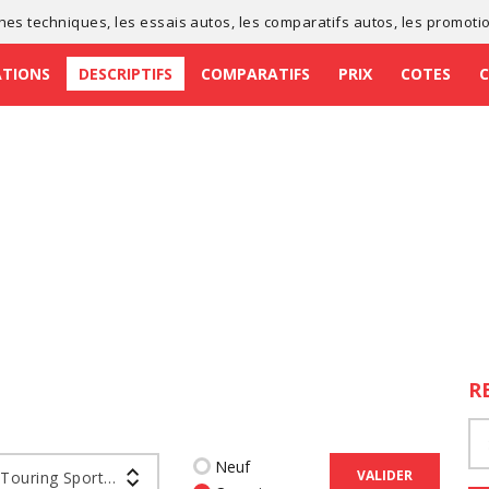
ches techniques
, les
essais autos
, les
comparatifs autos
, les
promoti
ATIONS
DESCRIPTIFS
COMPARATIFS
PRIX
COTES
R
Neuf
VALIDER
Corolla Touring Sports Hybride