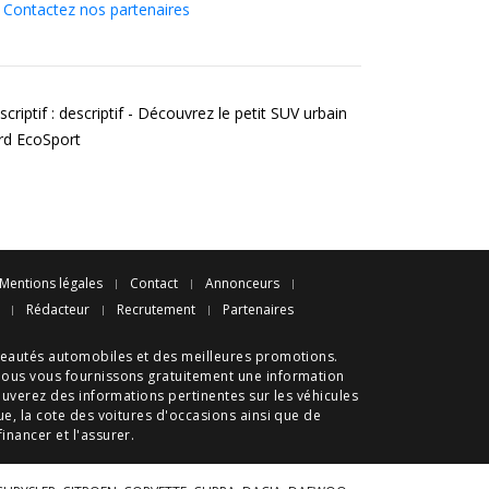
Contactez nos partenaires
criptif : descriptif - Découvrez le petit SUV urbain
rd EcoSport
Mentions légales
Contact
Annonceurs
Rédacteur
Recrutement
Partenaires
eautés automobiles
et des meilleures
promotions
.
nous vous fournissons gratuitement une information
ouverez des informations pertinentes sur les véhicules
ue
, la cote des
voitures d'occasions
ainsi que de
 financer et l'assurer.