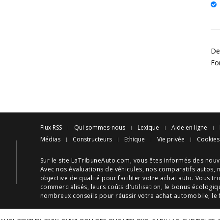
Des
Fo
Flux RSS
Qui sommes-nous
Lexique
Aide en ligne
Médias
Constructeurs
Ethique
Vie privée
Cookies
Sur le site LaTribuneAuto.com, vous êtes informés des
nouv
Avec nos
évaluations de véhicules
, nos
comparatifs autos
, 
objective de qualité pour faciliter votre
achat auto
. Vous tr
commercialisés, leurs
coûts d'utilisation
, le
bonus écologiq
nombreux
conseils
pour réussir votre
achat automobile
, le