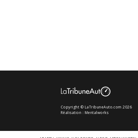
Copyright © LaTribuneAuto.com 2026
Réalisation :
Mentalworks