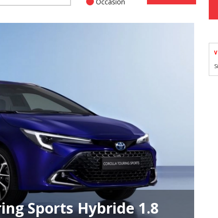
Occasion
V
S
ing Sports Hybride 1.8