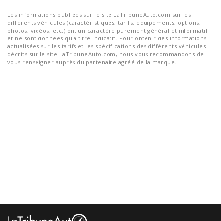
Les informations publiées sur le site LaTribuneAuto.com sur les
différents véhicules (caractéristiques, tarifs, équipements, options,
photos, vidéos, etc.) ont un caractère purement général et informatif
et ne sont données qu'à titre indicatif. Pour obtenir des informations
actualisées sur les tarifs et les spécifications des différents véhicules
décrits sur le site LaTribuneAuto.com, nous vous recommandons de
vous renseigner auprès du partenaire agréé de la marque.