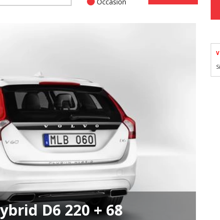
Occasion
V
S
ybrid D6 220 + 68