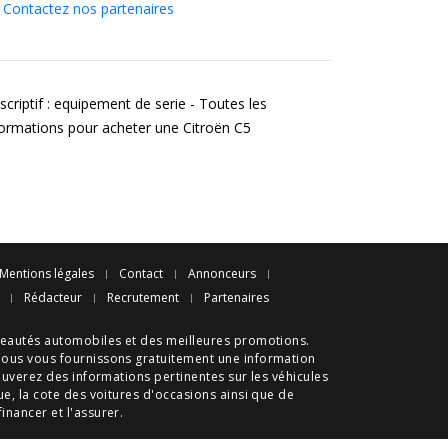
Contactez nos partenaires
scriptif : equipement de serie - Toutes les
formations pour acheter une Citroën C5
Mentions légales
Contact
Annonceurs
Rédacteur
Recrutement
Partenaires
eautés automobiles
et des meilleures
promotions
.
nous vous fournissons gratuitement une information
ouverez des informations pertinentes sur les véhicules
ue
, la cote des
voitures d'occasions
ainsi que de
 financer et l'assurer.