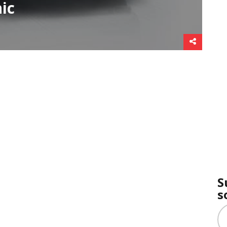
ic
S
s