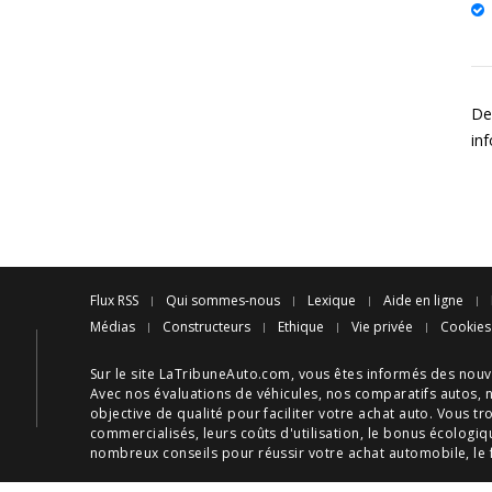
De
in
Flux RSS
Qui sommes-nous
Lexique
Aide en ligne
Médias
Constructeurs
Ethique
Vie privée
Cookies
Sur le site LaTribuneAuto.com, vous êtes informés des
nouv
Avec nos
évaluations de véhicules
, nos
comparatifs autos
, 
objective de qualité pour faciliter votre
achat auto
. Vous tr
commercialisés, leurs
coûts d'utilisation
, le
bonus écologiq
nombreux
conseils
pour réussir votre
achat automobile
, le