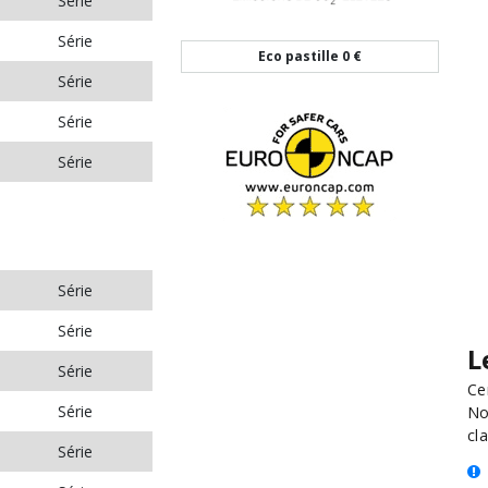
Série
Série
Eco pastille
0 €
Série
Série
Série
Série
Série
L
Série
Ce
Série
No
cla
Série