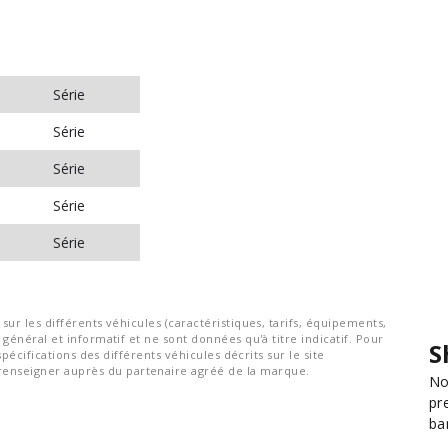
Série
Série
Série
Série
Série
ur les différents véhicules (caractéristiques, tarifs, équipements,
général et informatif et ne sont données qu'à titre indicatif. Pour
S
spécifications des différents véhicules décrits sur le site
nseigner auprès du partenaire agréé de la marque.
No
pr
ba