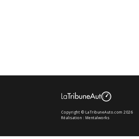
Copyright © LaTribuneAuto.com 2026
Réalisation :
Mentalworks