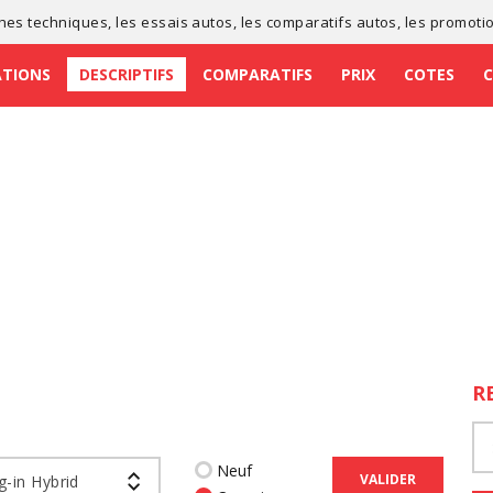
ches techniques
, les
essais autos
, les
comparatifs autos
, les
promoti
ATIONS
DESCRIPTIFS
COMPARATIFS
PRIX
COTES
R
Neuf
VALIDER
g-in Hybrid