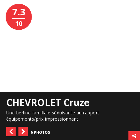
7.3
10
CHEVROLET Cruze
Une berline familiale séduisante au rapport
équipements/prix impressionnant
6 PHOTOS