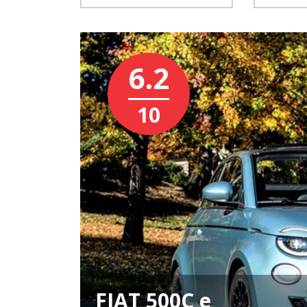
6.2
10
FIAT 500C e