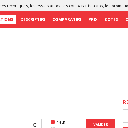
ches techniques
, les
essais autos
, les
comparatifs autos
, les
promoti
ATIONS
DESCRIPTIFS
COMPARATIFS
PRIX
COTES
R
Neuf
VALIDER