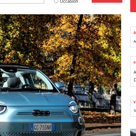
Occasion
D
A
F
A
D
V
S