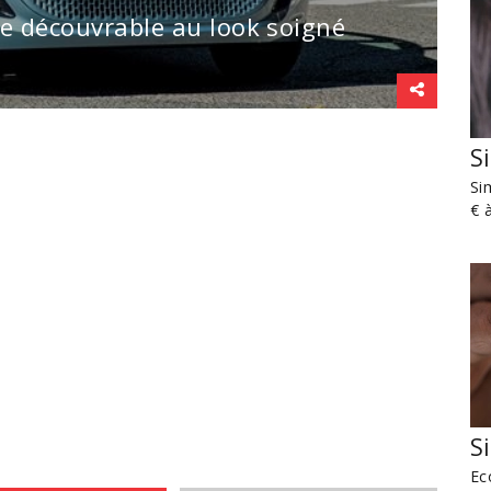
ue découvrable au look soigné
S
Si
€ 
S
Ec