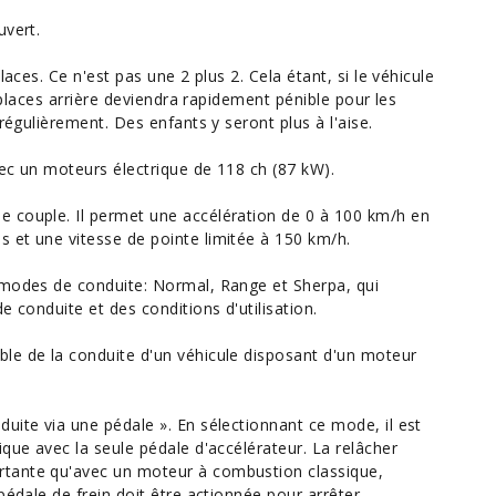
uvert.
laces. Ce n'est pas une 2 plus 2. Cela étant, si le véhicule
x places arrière deviendra rapidement pénible pour les
régulièrement. Des enfants y seront plus à l'aise.
ec un moteurs électrique de 118 ch (87 kW).
 couple. Il permet une accélération de 0 à 100 km/h en
 et une vitesse de pointe limitée à 150 km/h.
 modes de conduite: Normal, Range et Sherpa, qui
e conduite et des conditions d'utilisation.
le de la conduite d'un véhicule disposant d'un moteur
uite via une pédale ». En sélectionnant ce mode, il est
ique avec la seule pédale d'accélérateur. La relâcher
rtante qu'avec un moteur à combustion classique,
pédale de frein doit être actionnée pour arrêter