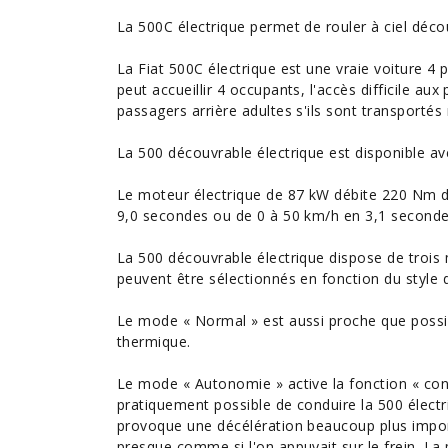
La 500C électrique permet de rouler à ciel déco
La Fiat 500C électrique est une vraie voiture 4 p
peut accueillir 4 occupants, l'accès difficile au
passagers arrière adultes s'ils sont transportés 
La 500 découvrable électrique est disponible av
Le moteur électrique de 87 kW débite 220 Nm de
9,0 secondes ou de 0 à 50 km/h en 3,1 secondes
La 500 découvrable électrique dispose de trois
peuvent être sélectionnés en fonction du style d
Le mode « Normal » est aussi proche que possib
thermique.
Le mode « Autonomie » active la fonction « cond
pratiquement possible de conduire la 500 électr
provoque une décélération beaucoup plus impo
presque comme si l'on appuyait sur le frein. La 