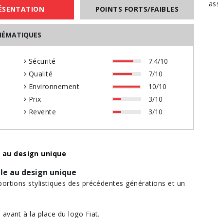
as
ÉSENTATION
POINTS FORTS/FAIBLES
HÉMATIQUES
0
Sécurité
7.4/10
0
Qualité
7/10
0
Environnement
10/10
0
Prix
3/10
0
Revente
3/10
e au design unique
le au design unique
portions stylistiques des précédentes générations et un
avant à la place du logo Fiat.