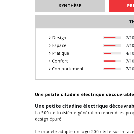
SYNTHÈSE
PR
T
Design
7/1
Espace
7/1
Pratique
4/1
Confort
7/1
Comportement
7/1
Une petite citadine électrique découvrabl
Une petite citadine électrique découvrab
La 500 de troisième génération reprend les pro
design épuré.
Le modèle adopte un logo 500 dédié sur la face 