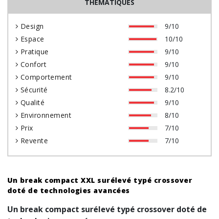
THÉMATIQUES
Design
9/10
Espace
10/10
Pratique
9/10
Confort
9/10
Comportement
9/10
Sécurité
8.2/10
Qualité
9/10
Environnement
8/10
Prix
7/10
Revente
7/10
Un break compact XXL surélevé typé crossover
doté de technologies avancées
Un break compact surélevé typé crossover doté de