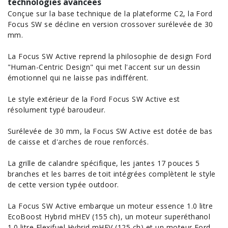
technologies avancées
Conçue sur la base technique de la plateforme
C2
, la
Ford
Focus
SW se décline en version crossover surélevée de 30
mm.
La Focus SW Active reprend la philosophie de design Ford
"Human-Centric Design" qui met l'accent sur un dessin
émotionnel qui ne laisse pas indifférent.
Le style extérieur de la Ford Focus SW Active est
résolument typé baroudeur.
Surélevée de 30 mm, la Focus SW Active est dotée de bas
de caisse et d'arches de roue renforcés.
La grille de calandre spécifique, les jantes 17 pouces 5
branches et les barres de toit intégrées complètent le style
de cette version typée outdoor.
La Focus SW Active embarque un moteur essence 1.0 litre
EcoBoost Hybrid mHEV (155 ch), un moteur
superéthanol
1.0 litre
Flexifuel
Hybrid mHEV (125 ch) et un moteur Ford