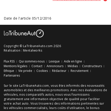
Date de l'article 05/12/2016
Copyright © LaTribuneAuto.com 2026
Réalisation :
Mentalworks
Flux RSS
Qui sommes-nous
Lexique
Aide en ligne
Mentions légales
Contact
Annonceurs
Médias
Constructeurs
Ethique
Vie privée
Cookies
Rédacteur
Recrutement
Partenaires
Sur le site LaTribuneAuto.com, vous êtes informés des
nouveautés
automobiles
et des meilleures
promotions
. Avec nos
évaluations de
véhicules
, nos
comparatifs autos
, nous vous fournissons
gratuitement une information objective de qualité pour faciliter
votre
achat auto
. Vous trouverez des informations pertinentes sur
les véhicules commercialisés, leurs
coûts d'utilisation
, le
bonus