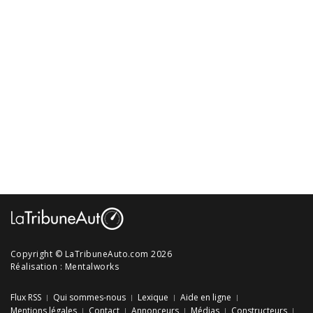
Copyright © LaTribuneAuto.com 2026
Réalisation :
Mentalworks
Flux RSS
Qui sommes-nous
Lexique
Aide en ligne
Mentions légales
Contact
Annonceurs
Médias
Constructeurs