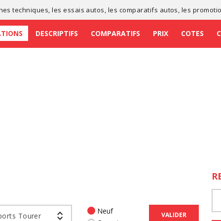
ches techniques
, les
essais autos
, les
comparatifs autos
, les
promoti
ATIONS
DESCRIPTIFS
COMPARATIFS
PRIX
COTES
R
Neuf
VALIDER
ports Tourer