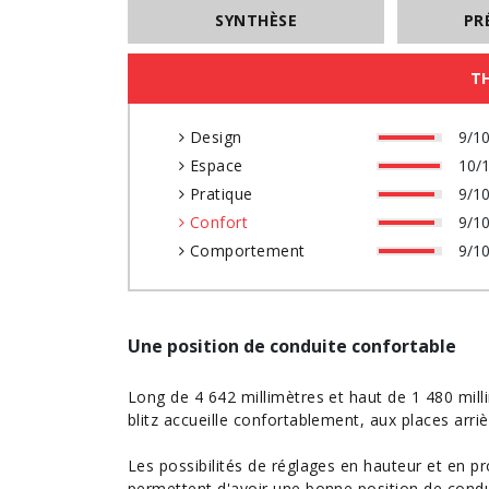
SYNTHÈSE
PR
T
Design
9/1
Espace
10/
Pratique
9/1
Confort
9/1
Comportement
9/1
Une position de conduite confortable
Long de 4 642 millimètres et haut de 1 480 mil
blitz accueille confortablement, aux places arri
Les possibilités de réglages en hauteur et en p
permettent d'avoir une bonne position de condu