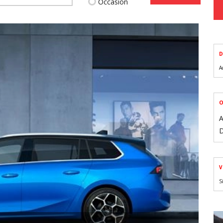
Occasion
D
A
O
A
D
V
S