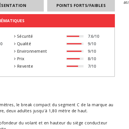
as
ÉSENTATION
POINTS FORTS/FAIBLES
HÉMATIQUES
0
Sécurité
7.6/10
10
Qualité
9/10
0
Environnement
9/10
0
Prix
8/10
0
Revente
7/10
limètres, le break compact du segment C de la marque au
ère, deux adultes jusqu'à 1,80 mètre de haut.
rofondeur du volant et en hauteur du siège conducteur
ite.