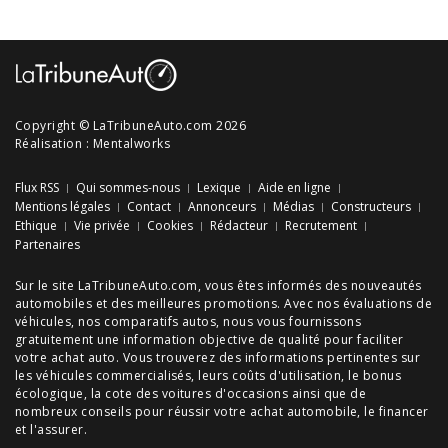
Copyright © LaTribuneAuto.com 2026
Réalisation :
Mentalworks
Flux RSS
Qui sommes-nous
Lexique
Aide en ligne
Mentions légales
Contact
Annonceurs
Médias
Constructeurs
Ethique
Vie privée
Cookies
Rédacteur
Recrutement
Partenaires
Sur le site LaTribuneAuto.com, vous êtes informés des
nouveautés
automobiles
et des meilleures
promotions
. Avec nos
évaluations de
véhicules
, nos
comparatifs autos
, nous vous fournissons
gratuitement une information objective de qualité pour faciliter
votre
achat auto
. Vous trouverez des informations pertinentes sur
les véhicules commercialisés, leurs
coûts d'utilisation
, le
bonus
écologique
, la cote des
voitures d'occasions
ainsi que de
nombreux
conseils
pour réussir votre
achat automobile
, le financer
et l'assurer.