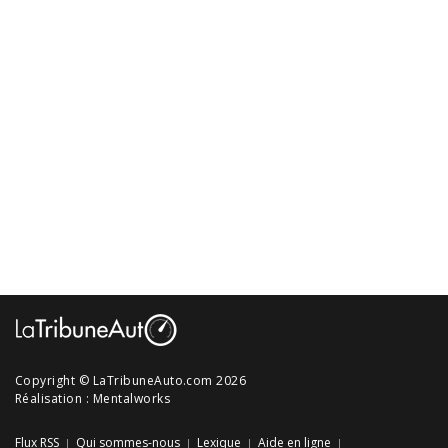
Copyright © LaTribuneAuto.com 2026
Réalisation :
Mentalworks
Flux RSS
Qui sommes-nous
Lexique
Aide en ligne