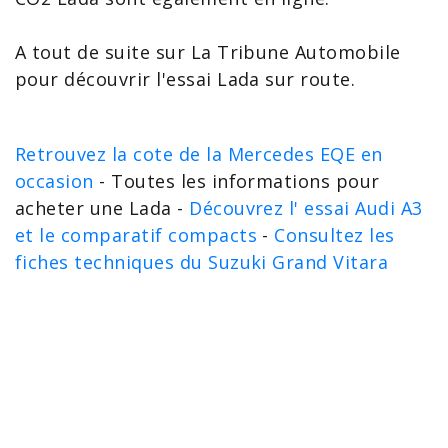
A tout de suite sur La Tribune Automobile
pour découvrir l'
essai Lada
sur route.
Retrouvez la cote de la Mercedes EQE en
occasion
- Toutes les informations pour
acheter une Lada -
Découvrez l' essai Audi A3
et le comparatif compacts
-
Consultez les
fiches techniques du Suzuki Grand Vitara