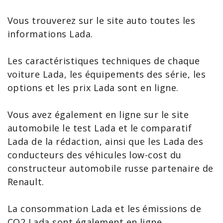
Vous trouverez sur le site auto toutes les
informations Lada
.
Les caractéristiques techniques de chaque
voiture Lada
, les équipements des série, les
options et les
prix Lada
sont en ligne.
Vous avez également en ligne sur le site
automobile le
test Lada
et le
comparatif
Lada
de la rédaction, ainsi que les Lada des
conducteurs des véhicules low-cost du
constructeur automobile russe partenaire de
Renault.
La
consommation Lada
et les émissions de
CO2 Lada sont également en ligne.