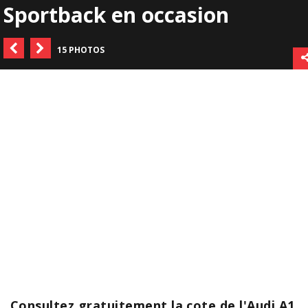
Sportback en occasion
15 PHOTOS
Consultez gratuitement la cote de l'Audi A1