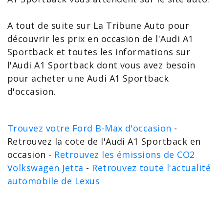
A tout de suite sur La Tribune Auto pour
découvrir les
prix en occasion de l'Audi A1
Sportback
et toutes les
informations sur
l'Audi A1 Sportback
dont vous avez besoin
pour acheter une
Audi A1 Sportback
d'occasion
.
Trouvez votre Ford B-Max d'occasion
-
Retrouvez la cote de l'Audi A1 Sportback en
occasion -
Retrouvez les émissions de CO2
Volkswagen Jetta
-
Retrouvez toute l'actualité
automobile de Lexus