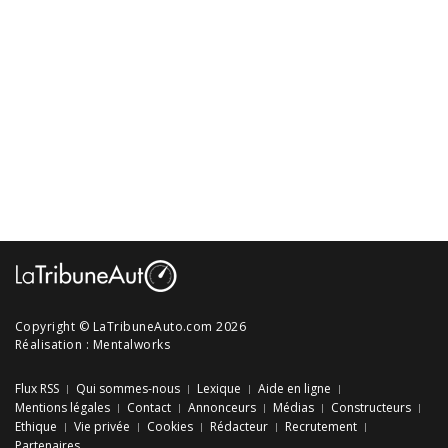
Copyright © LaTribuneAuto.com 2026
Réalisation :
Mentalworks
Flux RSS
Qui sommes-nous
Lexique
Aide en ligne
Mentions légales
Contact
Annonceurs
Médias
Constructeurs
Ethique
Vie privée
Cookies
Rédacteur
Recrutement
Partenaires