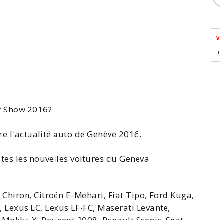
V
J
r Show
2016?
e l'
actualité auto de Genève 2016
.
tes les nouvelles voitures du
Geneva
i Chiron, Citroën E-Mehari, Fiat Tipo, Ford
Kuga
,
W
,
Lexus
LC,
Lexus LF
-FC, Maserati Levante,
 Mokka X
, Peugeot 2008,
Renault Scenic
,
Seat