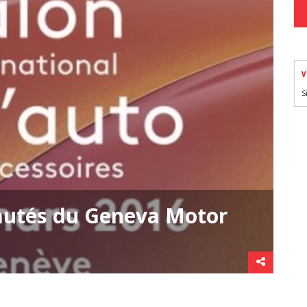
V
S
autés du Geneva Motor