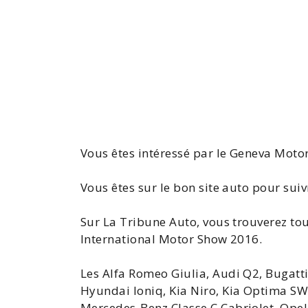
Vous êtes intéressé par le
Geneva Moto
Vous êtes sur le bon site auto pour suivr
Sur La Tribune Auto, vous trouverez tou
International Motor Show 2016
.
Les Alfa Romeo
Giulia
,
Audi
Q2
, Bugatt
Hyundai Ioniq,
Kia
Niro,
Kia Optima S
Mercedes-Benz
Classe
C Cabriolet,
Opel