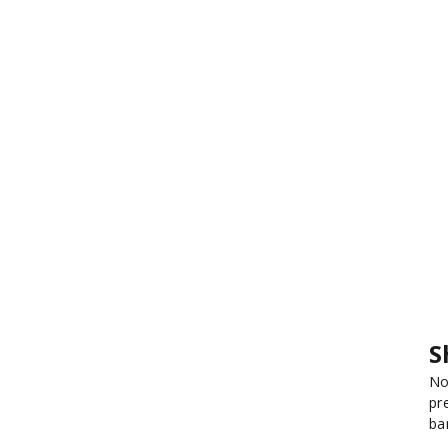
S
No
pr
ba