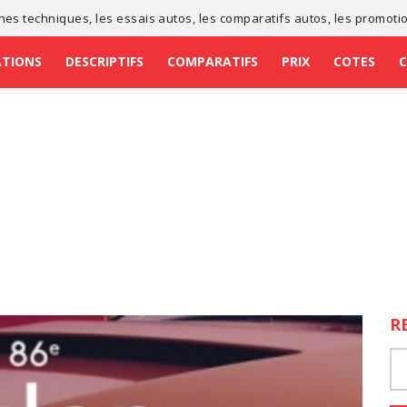
ches techniques
, les
essais autos
, les
comparatifs autos
, les
promoti
ATIONS
DESCRIPTIFS
COMPARATIFS
PRIX
COTES
R