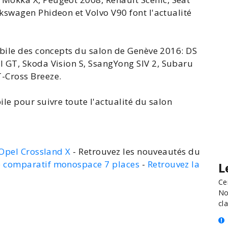
lkswagen Phideon et Volvo V90 font l'
actualité
obile des concepts du
salon de Genève
2016: DS
l GT,
Skoda
Vision
S, SsangYong SIV 2,
Subaru
T-Cross
Breeze.
le pour suivre toute l'actualité du
salon
'Opel Crossland X
- Retrouvez les nouveautés du
e comparatif monospace 7 places
-
Retrouvez la
L
Ce
No
cla