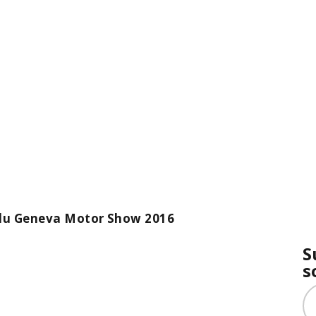
e du Geneva Motor Show 2016
S
s