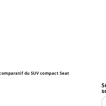
e comparatif du SUV compact Seat
S
s