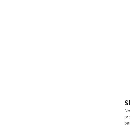
S
No
pr
ba