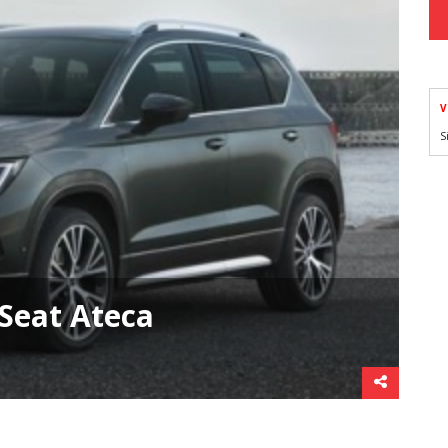
V
S
 Seat Ateca