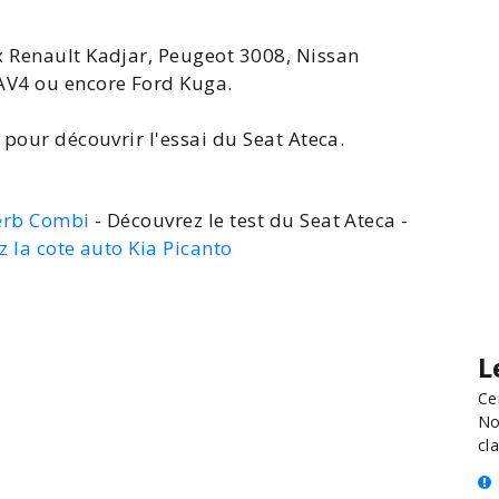
x
Renault Kadjar
, Peugeot
3008
, Nissan
AV4
ou encore
Ford Kuga
.
 pour découvrir l'
essai du Seat Ateca
.
perb Combi
- Découvrez le test du Seat Ateca -
z la cote auto Kia Picanto
L
Ce
No
cla