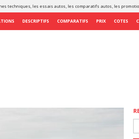
ches techniques
, les
essais autos
, les
comparatifs autos
, les
promoti
ATIONS
DESCRIPTIFS
COMPARATIFS
PRIX
COTES
R