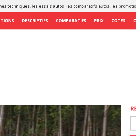
ches techniques
, les
essais autos
, les
comparatifs autos
, les
promoti
ATIONS
DESCRIPTIFS
COMPARATIFS
PRIX
COTES
R