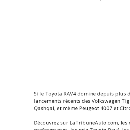
Si le Toyota RAV4 domine depuis plus d
lancements récents des
Volkswagen Ti
Qashqai, et même
Peugeot 4007
et
Citr
Découvrez sur LaTribuneAuto.com, les c
performances, les
prix Toyota Rav4
, le