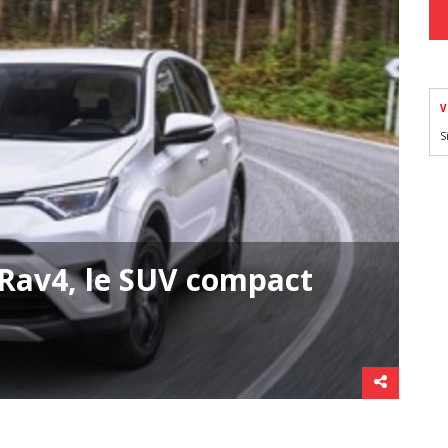
V
S
 Rav4, le SUV compact