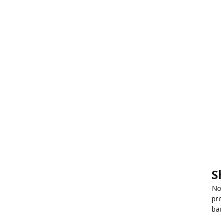
S
No
pr
ba