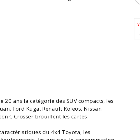
V
J
e 20 ans la catégorie des SUV compacts, les
guan
, Ford
Kuga
, Renault Koleos, Nissan
oën C Crosser
brouillent les cartes.
aractéristiques du 4x4 Toyota, les
s équipements, les options, la
consommation