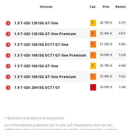
Version
Cat.
Prix
Remise(
E
28 790 €
4 319 €
1.0 T-GDi 120 ISG GT-line
F
32 490 €
4 874 €
1.0 T-GDi 120 ISG GT-line Premium
F
31 290 €
4 694 €
1.5 T-GDi 160 ISG DCT7 GT-line
F
34 990 €
5 249 €
1.5 T-GDi 160 ISG DCT7 GT-line Premium
E
29 790 €
4 469 €
1.5 T-GDi 160 ISG GT-line
F
33 490 €
5 024 €
1.5 T-GDi 160 ISG GT-line Premium
G
36 990 €
5 549 €
1.6 T-GDi 204 ISG DCT7 GT
* données indicatives et moyennes
Les informations publiées sur le site LaTribuneAuto.com sur les
différents véhicules (caractéristiques, tarifs, équipements, options,