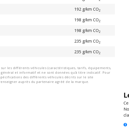
192 g/km CO
2
198 g/km CO
2
198 g/km CO
2
235 g/km CO
2
235 g/km CO
2
ur les différents véhicules (caractéristiques, tarifs, équipements,
général et informatif et ne sont données qu'à titre indicatif. Pour
spécifications des différents véhicules décrits sur le site
nseigner auprès du partenaire agréé de la marque.
L
Ce
No
cla