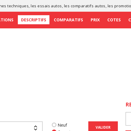
ches techniques
, les
essais autos
, les
comparatifs autos
, les
promoti
ATIONS
DESCRIPTIFS
COMPARATIFS
PRIX
COTES
R
Neuf
VALIDER