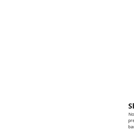
S
No
pr
ba