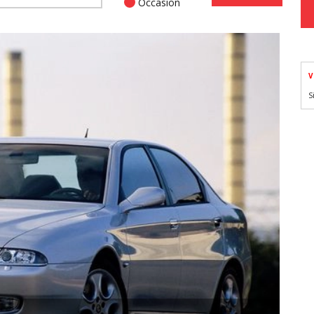
Occasion
V
S