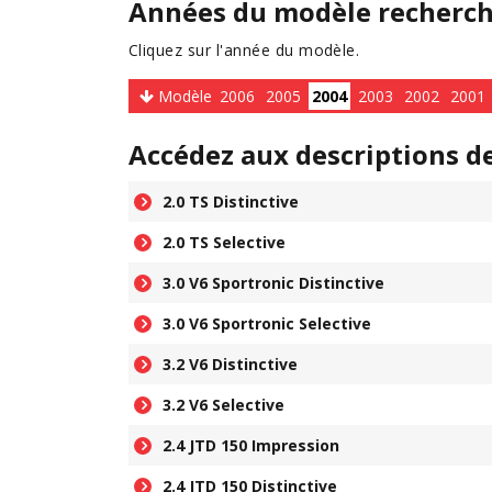
Années du modèle recherc
Cliquez sur l'année du modèle.
Modèle
2006
2005
2004
2003
2002
2001
Accédez aux descriptions d
2.0 TS Distinctive
2.0 TS Selective
3.0 V6 Sportronic Distinctive
3.0 V6 Sportronic Selective
3.2 V6 Distinctive
3.2 V6 Selective
2.4 JTD 150 Impression
2.4 JTD 150 Distinctive