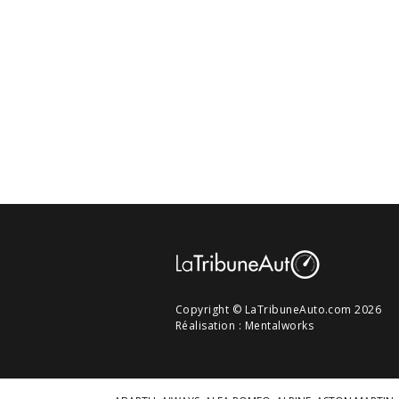
Copyright © LaTribuneAuto.com 2026
Réalisation :
Mentalworks