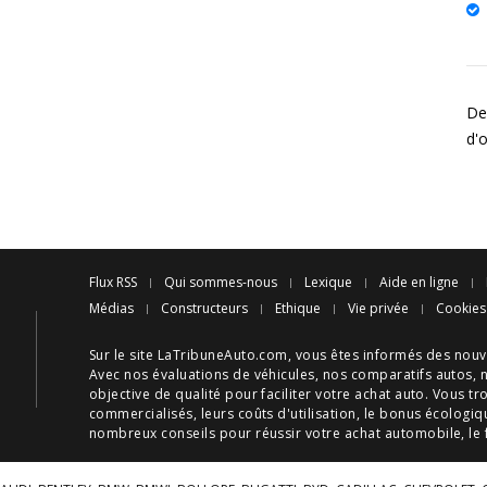
De
d'
Flux RSS
Qui sommes-nous
Lexique
Aide en ligne
Médias
Constructeurs
Ethique
Vie privée
Cookies
Sur le site LaTribuneAuto.com, vous êtes informés des
nouv
Avec nos
évaluations de véhicules
, nos
comparatifs autos
, 
objective de qualité pour faciliter votre
achat auto
. Vous tr
commercialisés, leurs
coûts d'utilisation
, le
bonus écologiq
nombreux
conseils
pour réussir votre
achat automobile
, le