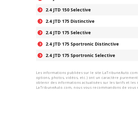
2.4 JTD 150 Selective
2.4 JTD 175 Distinctive
2.4 JTD 175 Selective
2.4 JTD 175 Sportronic Distinctive
2.4 JTD 175 Sportronic Selective
Les informations publiées sur le site LaTribuneAuto.com s
options, photos, vidéos, etc.) ont un caractère purement 
obtenir des informations actualisées sur les tarifs et les 
LaTribuneAuto.com, nous vous recommandons de vous re