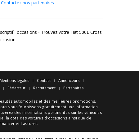
Contactez nos partenaires
scriptif : occasions - Trouvez votre Fiat 500L Cross
occasion
Mentions légales
Contact
Annonceurs
Rédacteur
Recrutement
Partenaires
eautés automobiles
et des meilleures
promotions
.
nous vous fournissons gratuitement une information
ouverez des informations pertinentes sur les véhicules
ue
, la cote des
voitures d'occasions
ainsi que de
 financer et l'assurer.