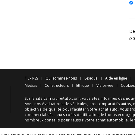
De
i30
Flux RSS
Qui sommes-nous
Lexique
Aide en ligne
Médias
Constructeurs
Ethique
Vie privée
Cookies
Sur le site LaTribuneAuto.com, vous êtes informés des
nouv
Avec nos
évaluations de véhicules
, nos
comparatifs autos
, 
objective de qualité pour faciliter votre
achat auto
. Vous tr
commercialisés, leurs
coûts d'utilisation
, le
bonus écologiq
nombreux
conseils
pour réussir votre
achat automobile
, le