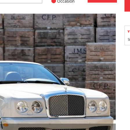
Occasion
V
S