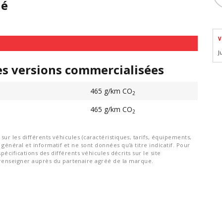
hé
V
J
es versions commercialisées
465 g/km CO
2
465 g/km CO
2
ur les différents véhicules (caractéristiques, tarifs, équipements,
général et informatif et ne sont données qu'à titre indicatif. Pour
spécifications des différents véhicules décrits sur le site
nseigner auprès du partenaire agréé de la marque.