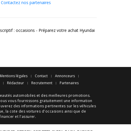
Contactez nos partenaires
scriptif : occasions - Préparez votre achat Hyundai
Mentions légales
Contact
Annonceurs
Rédacteur
Recrutement
Partenaires
eautés automobiles
et des meilleures
promotions
.
nous vous fournissons gratuitement une information
ouverez des informations pertinentes sur les véhicules
ue
, la cote des
voitures d'occasions
ainsi que de
 financer et l'assurer.