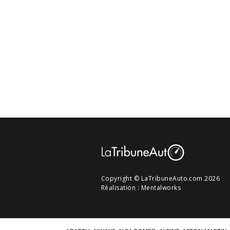
Copyright © LaTribuneAuto.com 2026
Réalisation :
Mentalworks