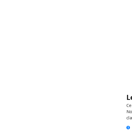
L
Ce
No
cla