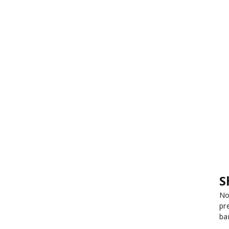
S
No
pr
ba