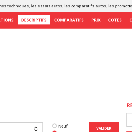
ches techniques
, les
essais autos
, les
comparatifs autos
, les
promoti
ATIONS
DESCRIPTIFS
COMPARATIFS
PRIX
COTES
R
Neuf
VALIDER