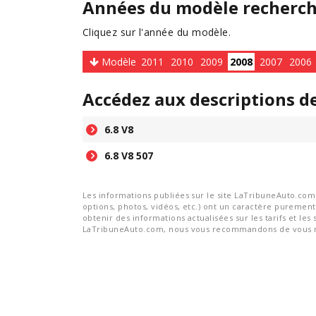
Années du modèle recherc
Cliquez sur l'année du modèle.
Modèle
2011
2010
2009
2008
2007
2006
Accédez aux descriptions d
6.8 V8
6.8 V8 507
Les informations publiées sur le site LaTribuneAuto.com s
options, photos, vidéos, etc.) ont un caractère purement 
obtenir des informations actualisées sur les tarifs et les 
LaTribuneAuto.com, nous vous recommandons de vous re