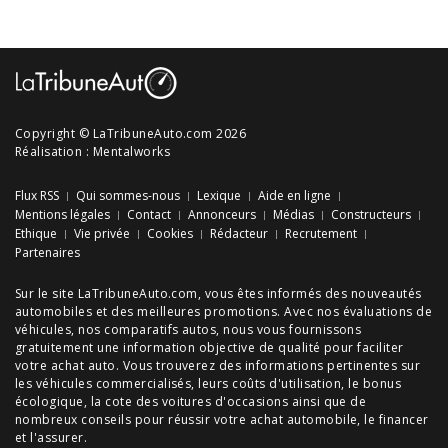
Copyright © LaTribuneAuto.com 2026
Réalisation :
Mentalworks
Flux RSS
Qui sommes-nous
Lexique
Aide en ligne
Mentions légales
Contact
Annonceurs
Médias
Constructeurs
Ethique
Vie privée
Cookies
Rédacteur
Recrutement
Partenaires
Sur le site LaTribuneAuto.com, vous êtes informés des
nouveautés
automobiles
et des meilleures
promotions
. Avec nos
évaluations de
véhicules
, nos
comparatifs autos
, nous vous fournissons
gratuitement une information objective de qualité pour faciliter
votre
achat auto
. Vous trouverez des informations pertinentes sur
les véhicules commercialisés, leurs
coûts d'utilisation
, le
bonus
écologique
, la cote des
voitures d'occasions
ainsi que de
nombreux
conseils
pour réussir votre
achat automobile
, le financer
et l'assurer.