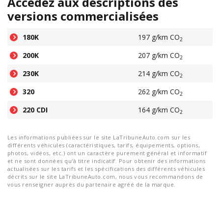
Accédez aux descriptions des
versions commercialisées
180K
197 g/km CO
2
200K
207 g/km CO
2
230K
214 g/km CO
2
320
262 g/km CO
2
220 CDI
164 g/km CO
2
Les informations publiées sur le site LaTribuneAuto.com sur les
différents véhicules (caractéristiques, tarifs, équipements, options,
photos, vidéos, etc.) ont un caractère purement général et informatif
et ne sont données qu'à titre indicatif. Pour obtenir des informations
actualisées sur les tarifs et les spécifications des différents véhicules
décrits sur le site LaTribuneAuto.com, nous vous recommandons de
vous renseigner auprès du partenaire agréé de la marque.