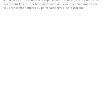
actualisées sur les tarifs et les spécifications des différents véhicules
décrits sur le site LaTribuneAuto.com, nous vous recommandons de
vous renseigner auprès du partenaire agréé de la marque.