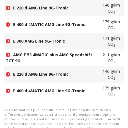
146 g/km
E 220 d AMG Line 9G-Tronic
CO
2
179 g/km
E 400 d 4MATIC AMG Line 9G-Tronic
CO
2
171 g/km
E 300 AMG Line 9G-Tronic
CO
2
AMG E 53 4MATIC plus AMG Speedshift
211 g/km
TCT 9G
CO
2
146 g/km
E 220 d AMG Line 9G-Tronic
CO
2
179 g/km
E 400 d 4MATIC AMG Line 9G-Tronic
CO
2
Les informations publiées sur le site LaTribuneAuto.com sur les
différents véhicules (caractéristiques, tarifs, équipements, options,
photos, vidéos, etc.) ont un caractère purement général et informatif
et ne sont données qu'à titre indicatif. Pour obtenir des informations