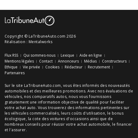
Copyright © LaTribuneAuto.com 2026
Réalisation :
Mentalworks
Flux RSS
Qui sommes-nous
Lexique
Aide en ligne
Mentions légales
Contact
Annonceurs
Médias
Constructeurs
Ethique
Vie privée
Cookies
Rédacteur
Recrutement
Partenaires
Sur le site LaTribuneAuto.com, vous êtes informés des
nouveautés
automobiles
et des meilleures
promotions
. Avec nos
évaluations de
véhicules
, nos
comparatifs autos
, nous vous fournissons
gratuitement une information objective de qualité pour faciliter
votre
achat auto
. Vous trouverez des informations pertinentes sur
les véhicules commercialisés, leurs
coûts d'utilisation
, le
bonus
écologique
, la cote des
voitures d'occasions
ainsi que de
nombreux
conseils
pour réussir votre
achat automobile
, le financer
et l'assurer.