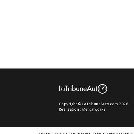
Copyright © LaTribuneAuto.com 2026
Réalisation :
Mentalworks