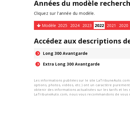
Années du modèle recherc
Cliquez sur l'année du modèle.
Modèle
2025
2024
2023
2022
2021
2020
Accédez aux descriptions d
Long 300 Avantgarde
Extra Long 300 Avantgarde
Les informations publiées sur le site LaTribuneAuto.com s
options, photos, vidéos, etc.) ont un caractère purement 
obtenir des informations actualisées sur les tarifs et les 
LaTribuneAuto.com, nous vous recommandons de vous re