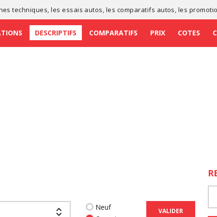
ches techniques
, les
essais autos
, les
comparatifs autos
, les
promoti
ATIONS
DESCRIPTIFS
COMPARATIFS
PRIX
COTES
R
Neuf
VALIDER