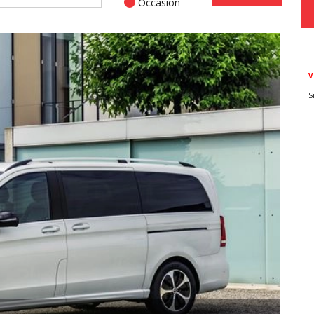
Occasion
V
S