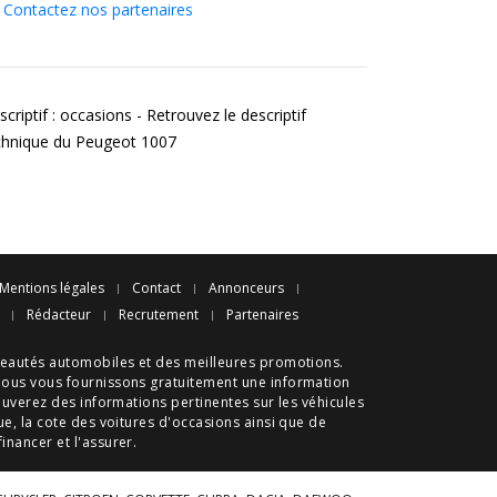
Contactez nos partenaires
criptif : occasions - Retrouvez le descriptif
chnique du Peugeot 1007
Mentions légales
Contact
Annonceurs
Rédacteur
Recrutement
Partenaires
eautés automobiles
et des meilleures
promotions
.
nous vous fournissons gratuitement une information
ouverez des informations pertinentes sur les véhicules
ue
, la cote des
voitures d'occasions
ainsi que de
 financer et l'assurer.