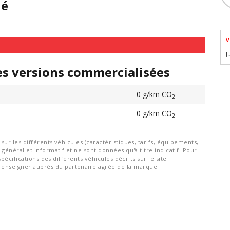
hé
V
J
es versions commercialisées
0 g/km CO
2
0 g/km CO
2
ur les différents véhicules (caractéristiques, tarifs, équipements,
général et informatif et ne sont données qu'à titre indicatif. Pour
spécifications des différents véhicules décrits sur le site
nseigner auprès du partenaire agréé de la marque.