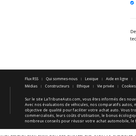
Des
te
Flux RSS
Qui sommes-nous
Lexique
Aide en ligne
Médias
Constructeurs
Ethique
Vie privée
Cookies
Sur le site LaTribuneAuto.com, vous êtes informés des
nouv
Avec nos
évaluations de véhicules
, nos
comparatifs autos
, 
objective de qualité pour faciliter votre
achat auto
. Vous tr
commercialisés, leurs
coûts d'utilisation
, le
bonus écologiq
nombreux
conseils
pour réussir votre
achat automobile
, le