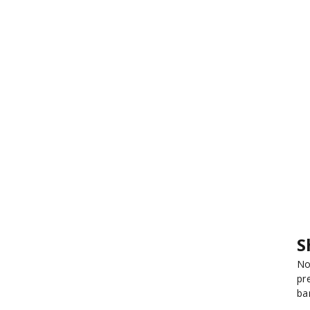
S
No
pr
ba