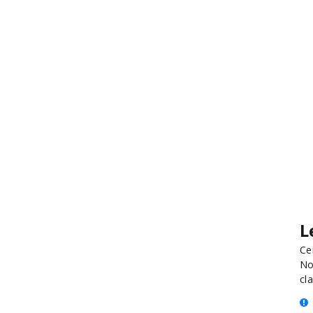
L
Ce
No
cla