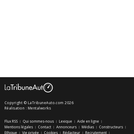
Copyright © LaTribuneAuto.com 2026
Réalisation :
Mentalworks
Flux RSS
Qui sommes-nous
Lexique
Aide en ligne
Mentions légales
Contact
Annonceurs
Médias
Constructeurs
Ethique
Vie privée
Cookies
Rédacteur
Recrutement